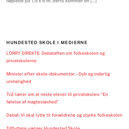
højbede på 1,5 x 6 m, dertil kommer en […]
HUNDESTED SKOLE I MEDIERNE
LORRY DIREKTE: Debataften om folkeskolen og
privatskolerne
Minister efter skole-dokumentar: – Dyb og inderlig
urimelighed
Tv2-lærer om at miste elever til privatskolen: “En
følelse af magtesløshed”
Debat: Vi skal lytte til forældrene og styrke folkeskolen
Tilflyttere vælger Hundested Skole