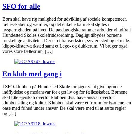
SFO for alle
Børn skal have rig mulighed for udvikling af sociale kompetencer,
fællesskaber og værdier, og det enkelte barn skal støttes i
nysgerrigheden på livet. De pædagogiske rammer arbejder vi udfra i
Hundested Skoles skolefritidsordning. Dagligt tilbydes børnene
forskellige aktiviteter. Der er et træværksted, syværksted og et male-
klippe-klisterværksted samt et Lego- og dukkerum. Vi bruger også
vores store fællesrum, […]
En klub med gang i
I SFO-klubben på Hundested Skole forsøger vi at give børnene
indflydelse og medansvar for eget liv og for fællesskabet. Børnene
skal føle ejerskab overfor klubben dvs. have ansvar overfor
klubbens ting og kultur. Klubben skal være et frirum for børnene, en
oase med frihed under ansvar. De skal være med til at sætte regler
og […]